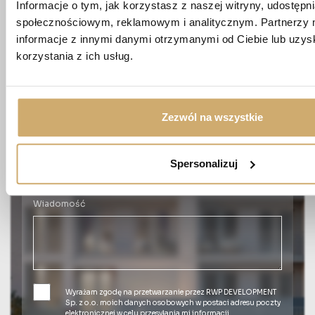
Informacje o tym, jak korzystasz z naszej witryny, udostęp
społecznościowym, reklamowym i analitycznym. Partnerzy 
informacje z innymi danymi otrzymanymi od Ciebie lub uzy
Nazwisko *
korzystania z ich usług.
Numer telefonu *
Zezwól na wszystkie
E-mail *
Spersonalizuj
Wiadomość
Wyrażam zgodę na przetwarzanie przez RWP DEVELOPMENT
Sp. z o.o. moich danych osobowych w postaci adresu poczty
elektronicznej w celu przesyłania mi informacji