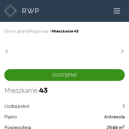
Strona główna
/
Poligonowa 4
/
Mieszkanie 43
DOSTĘPNE
Mieszkanie
43
Liczba pokoi
1
Piętro
Antresola
2
Powierzchnia
29.68 m