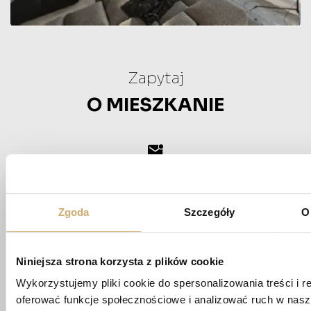
Zapytaj
O MIESZKANIE
biuro@apartamentypoligonowa.pl
+48 881 737 573
+48 663 689 911
Zgoda
Szczegóły
O
ul. Wędrowna 1/87,
20-819 Lublin
Niniejsza strona korzysta z plików cookie
Wykorzystujemy pliki cookie do spersonalizowania treści i r
oferować funkcje społecznościowe i analizować ruch w nasze
Imię *