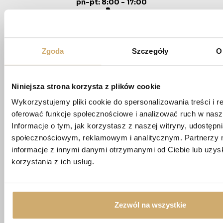
pn-pt: 8:00 - 17:00
+48 881 737 573
biuro@rwpdevelopment.pl
Zgoda
Szczegóły
O
biuro@apartamentypoligonowa.pl
Niniejsza strona korzysta z plików cookie
Wykorzystujemy pliki cookie do spersonalizowania treści i r
+48 663 689 911
oferować funkcje społecznościowe i analizować ruch w nasze
Informacje o tym, jak korzystasz z naszej witryny, udostęp
ul. Staszica 5,
społecznościowym, reklamowym i analitycznym. Partnerzy 
20-081 Lublin
informacje z innymi danymi otrzymanymi od Ciebie lub uzy
korzystania z ich usług.
Imię *
Zezwól na wszystkie
Nazwisko *