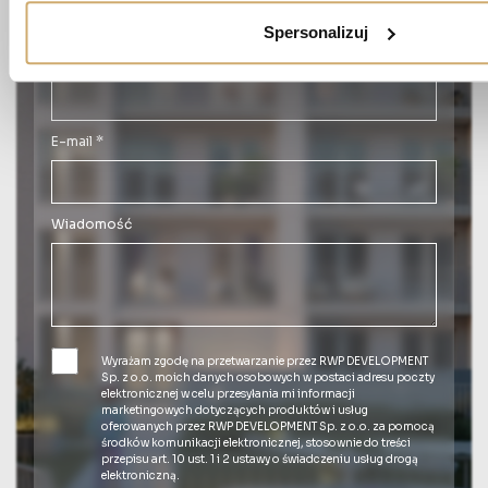
Spersonalizuj
Numer telefonu *
E-mail *
Wiadomość
Wyrażam zgodę na przetwarzanie przez RWP DEVELOPMENT
Sp. z o.o. moich danych osobowych w postaci adresu poczty
elektronicznej w celu przesyłania mi informacji
marketingowych dotyczących produktów i usług
oferowanych przez RWP DEVELOPMENT Sp. z o.o. za pomocą
środków komunikacji elektronicznej, stosownie do treści
przepisu art. 10 ust. 1 i 2 ustawy o świadczeniu usług drogą
elektroniczną.