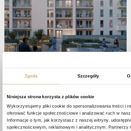
Zapytaj
Zgoda
Szczegóły
O
O MIESZKANIE
Niniejsza strona korzysta z plików cookie
Wykorzystujemy pliki cookie do spersonalizowania treści i r
biuro@apartamentypoligonowa.pl
oferować funkcje społecznościowe i analizować ruch w nasze
Informacje o tym, jak korzystasz z naszej witryny, udostęp
+48 881 737 573
społecznościowym, reklamowym i analitycznym. Partnerzy 