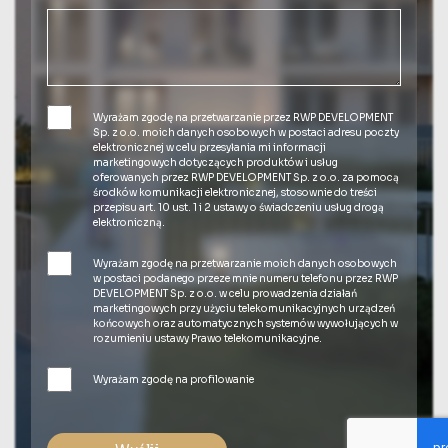
Wyrażam zgodę na przetwarzanie przez RWP DEVELOPMENT
Sp. z o.o. moich danych osobowych w postaci adresu poczty
elektronicznej w celu przesyłania mi informacji
marketingowych dotyczących produktów i usług
oferowanych przez RWP DEVELOPMENT Sp. z o.o. za pomocą
środków komunikacji elektronicznej, stosownie do treści
przepisu art. 10 ust. 1 i 2 ustawy o świadczeniu usług drogą
elektroniczną.
Wyrażam zgodę na przetwarzanie moich danych osobowych
w postaci podanego przeze mnie numeru telefonu przez RWP
DEVELOPMENT Sp. z o.o. w celu prowadzenia działań
marketingowych przy użyciu telekomunikacyjnych urządzeń
końcowych oraz automatycznych systemów wywołujących w
rozumieniu ustawy Prawo telekomunikacyjne.
Wyrażam zgodę na profilowanie