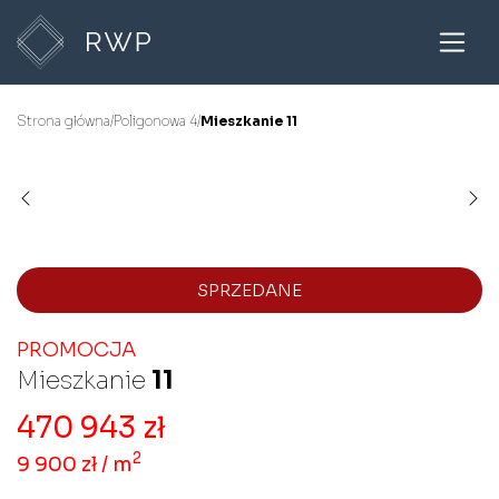
Strona główna
/
Poligonowa 4
/
Mieszkanie 11
SPRZEDANE
PROMOCJA
Mieszkanie
11
470 943 zł
2
9 900 zł / m