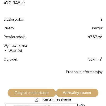
470 943 zł
Liczba pokoi
2
Piętro
Parter
2
Powierzchnia
47.57 m
Wystawa okna:
Wschód
2
Ogródek
55.41 m
Prospekt informacyjny
Zapytaj o mieszkanie
Wirtualny spacer
Karta mieszkania