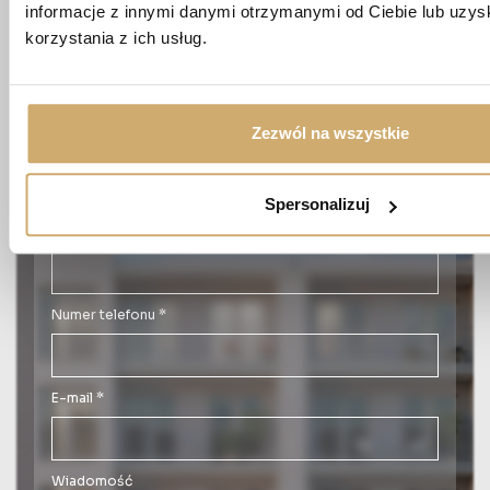
+48 663 689 911
informacje z innymi danymi otrzymanymi od Ciebie lub uzy
korzystania z ich usług.
ul. Wędrowna 1/87,
20-819 Lublin
Zezwól na wszystkie
Imię *
Spersonalizuj
Nazwisko *
Numer telefonu *
E-mail *
Wiadomość