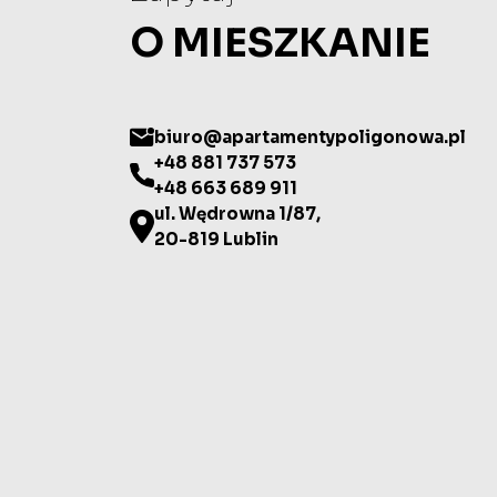
O MIESZKANIE
biuro@apartamentypoligonowa.pl
+48 881 737 573
+48 663 689 911
ul. Wędrowna 1/87,
20-819 Lublin