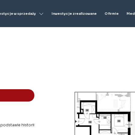
estycje w sprzedaży
Inwestycje zrealizowane
O firmie
Medi
 podstawie historii