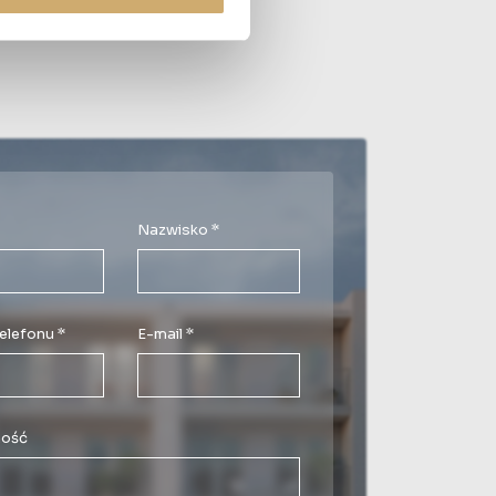
Nazwisko *
elefonu *
E-mail *
ość