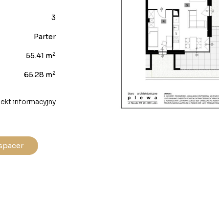
3
Parter
2
55.41 m
2
65.28 m
ekt informacyjny
spacer