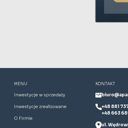
MENU
KONTAKT
Inwestycje w sprzedaży
biuro@apa
Inwestycje zrealizowane
+48 881 73
+48 663 68
O Firmie
ul. Wędrown