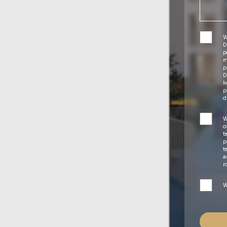
W
D
p
m
p
D
k
p
d
W
o
t
p
t
a
r
W