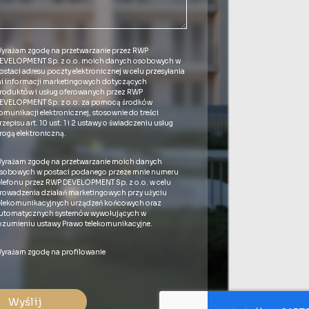
yrażam zgodę na przetwarzanie przez RWP
EVELOPMENT Sp. z o.o. moich danych osobowych w
ostaci adresu poczty elektronicznej w celu przesyłania
i informacji marketingowych dotyczących
roduktów i usług oferowanych przez RWP
EVELOPMENT Sp. z o.o. za pomocą środków
omunikacji elektronicznej, stosownie do treści
rzepisu art. 10 ust. 1 i 2 ustawy o świadczeniu usług
rogą elektroniczną.
yrażam zgodę na przetwarzanie moich danych
sobowych w postaci podanego przeze mnie numeru
elefonu przez RWP DEVELOPMENT Sp. z o.o. w celu
rowadzenia działań marketingowych przy użyciu
elekomunikacyjnych urządzeń końcowych oraz
utomatycznych systemów wywołujących w
ozumieniu ustawy Prawo telekomunikacyjne.
yrażam zgodę na profilowanie
Wyślij