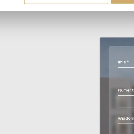
Imię *
Numer t
Wiadom