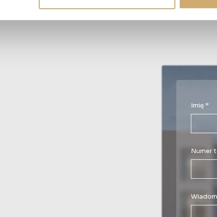
Imię *
Numer t
Wiadom