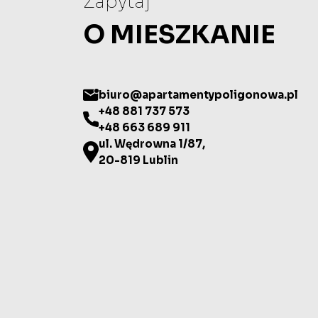
Zapytaj
O MIESZKANIE
biuro@apartamentypoligonowa.pl
+48 881 737 573
+48 663 689 911
ul. Wędrowna 1/87,
20-819 Lublin