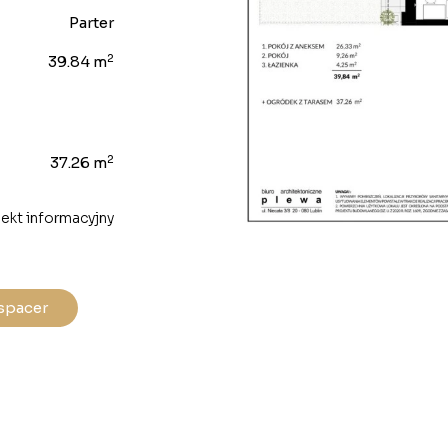
Parter
2
39.84 m
2
37.26 m
ekt informacyjny
spacer