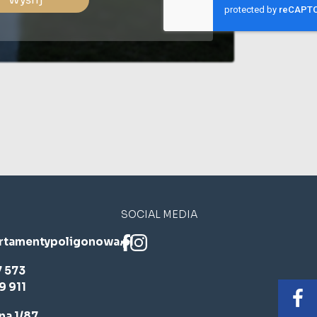
SOCIAL MEDIA
rtamentypoligonowa.pl
7 573
9 911
a 1/87,