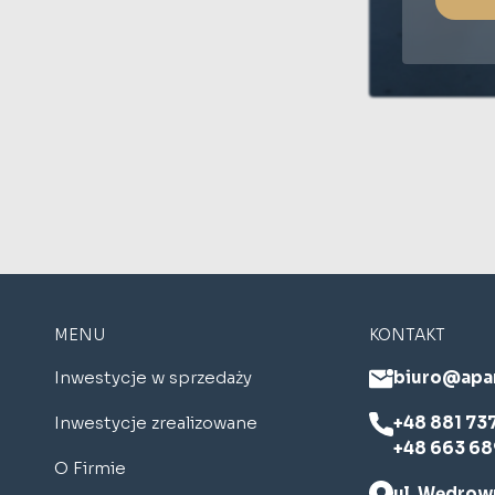
MENU
KONTAKT
Inwestycje w sprzedaży
biuro@apa
Inwestycje zrealizowane
+48 881 73
+48 663 68
O Firmie
ul. Wędrown