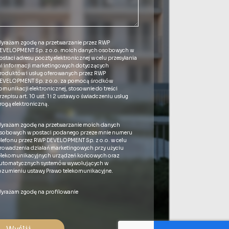
yrażam zgodę na przetwarzanie przez RWP
EVELOPMENT Sp. z o.o. moich danych osobowych w
ostaci adresu poczty elektronicznej w celu przesyłania
i informacji marketingowych dotyczących
roduktów i usług oferowanych przez RWP
EVELOPMENT Sp. z o.o. za pomocą środków
omunikacji elektronicznej, stosownie do treści
rzepisu art. 10 ust. 1 i 2 ustawy o świadczeniu usług
rogą elektroniczną.
yrażam zgodę na przetwarzanie moich danych
sobowych w postaci podanego przeze mnie numeru
elefonu przez RWP DEVELOPMENT Sp. z o.o. w celu
rowadzenia działań marketingowych przy użyciu
elekomunikacyjnych urządzeń końcowych oraz
utomatycznych systemów wywołujących w
ozumieniu ustawy Prawo telekomunikacyjne.
yrażam zgodę na profilowanie
Wyślij