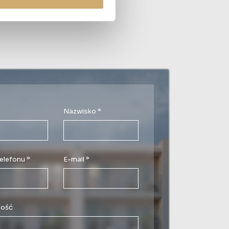
Nazwisko *
elefonu *
E-mail *
ość