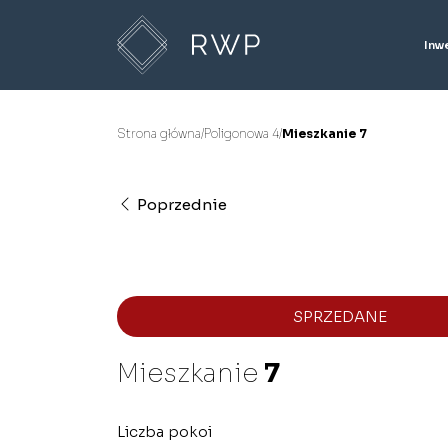
Inw
Strona główna
/
Poligonowa 4
/
Mieszkanie 7
Poprzednie
SPRZEDANE
Mieszkanie
7
Liczba pokoi