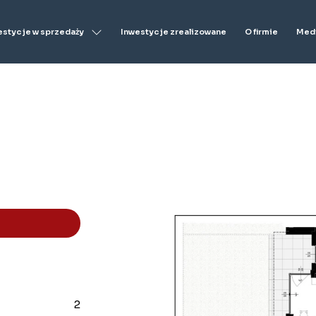
estycje w sprzedaży
Inwestycje zrealizowane
O firmie
Medi
2