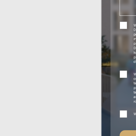
W
D
p
m
p
D
k
p
d
W
o
t
p
t
a
r
W