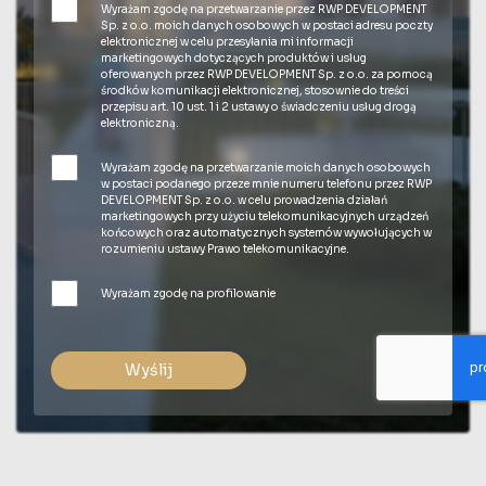
Wyrażam zgodę na przetwarzanie przez RWP DEVELOPMENT
Sp. z o.o. moich danych osobowych w postaci adresu poczty
elektronicznej w celu przesyłania mi informacji
marketingowych dotyczących produktów i usług
oferowanych przez RWP DEVELOPMENT Sp. z o.o. za pomocą
środków komunikacji elektronicznej, stosownie do treści
przepisu art. 10 ust. 1 i 2 ustawy o świadczeniu usług drogą
elektroniczną.
Wyrażam zgodę na przetwarzanie moich danych osobowych
w postaci podanego przeze mnie numeru telefonu przez RWP
DEVELOPMENT Sp. z o.o. w celu prowadzenia działań
marketingowych przy użyciu telekomunikacyjnych urządzeń
końcowych oraz automatycznych systemów wywołujących w
rozumieniu ustawy Prawo telekomunikacyjne.
Wyrażam zgodę na profilowanie
Wyślij