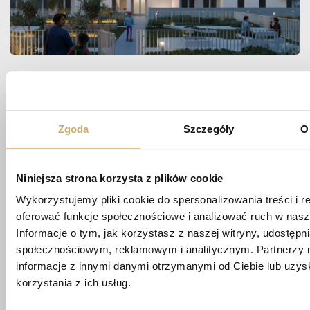
Zapytaj
O MIESZKANIE
Zgoda
Szczegóły
O
Niniejsza strona korzysta z plików cookie
biuro@apartamentypoligonowa.pl
Wykorzystujemy pliki cookie do spersonalizowania treści i r
oferować funkcje społecznościowe i analizować ruch w nasze
+48 881 737 573
Informacje o tym, jak korzystasz z naszej witryny, udostęp
+48 663 689 911
społecznościowym, reklamowym i analitycznym. Partnerzy 
informacje z innymi danymi otrzymanymi od Ciebie lub uzy
ul. Wędrowna 1/87,
korzystania z ich usług.
20-819 Lublin