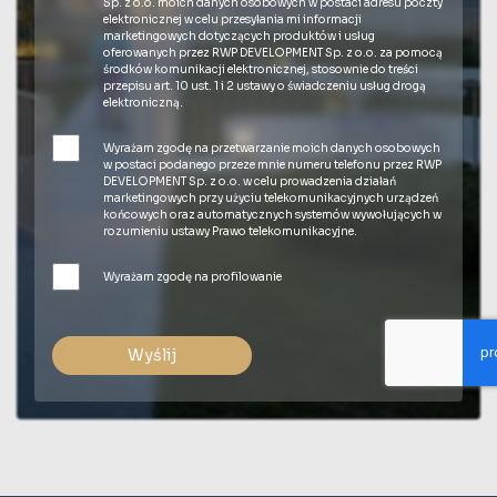
Sp. z o.o. moich danych osobowych w postaci adresu poczty
elektronicznej w celu przesyłania mi informacji
marketingowych dotyczących produktów i usług
oferowanych przez RWP DEVELOPMENT Sp. z o.o. za pomocą
środków komunikacji elektronicznej, stosownie do treści
przepisu art. 10 ust. 1 i 2 ustawy o świadczeniu usług drogą
elektroniczną.
Wyrażam zgodę na przetwarzanie moich danych osobowych
w postaci podanego przeze mnie numeru telefonu przez RWP
DEVELOPMENT Sp. z o.o. w celu prowadzenia działań
marketingowych przy użyciu telekomunikacyjnych urządzeń
końcowych oraz automatycznych systemów wywołujących w
rozumieniu ustawy Prawo telekomunikacyjne.
Wyrażam zgodę na profilowanie
Wyślij