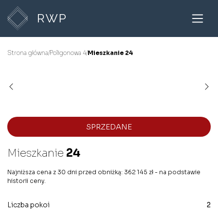
Strona główna
/
Poligonowa 4
/
Mieszkanie 24
SPRZEDANE
Mieszkanie
24
Najniższa cena z 30 dni przed obniżką: 362 145 zł - na podstawie
historii ceny.
Liczba pokoi
2