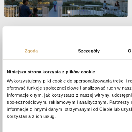
Zapytaj
O MIESZKANIE
Zgoda
Szczegóły
O
Niniejsza strona korzysta z plików cookie
biuro@apartamentypoligonowa.pl
Wykorzystujemy pliki cookie do spersonalizowania treści i r
+48 881 737 573
oferować funkcje społecznościowe i analizować ruch w nasze
+48 663 689 911
Informacje o tym, jak korzystasz z naszej witryny, udostęp
społecznościowym, reklamowym i analitycznym. Partnerzy 
ul. Wędrowna 1/87,
informacje z innymi danymi otrzymanymi od Ciebie lub uzy
20-819 Lublin
korzystania z ich usług.