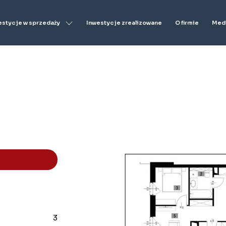
estycje w sprzedaży
Inwestycje zrealizowane
O firmie
Medi
3