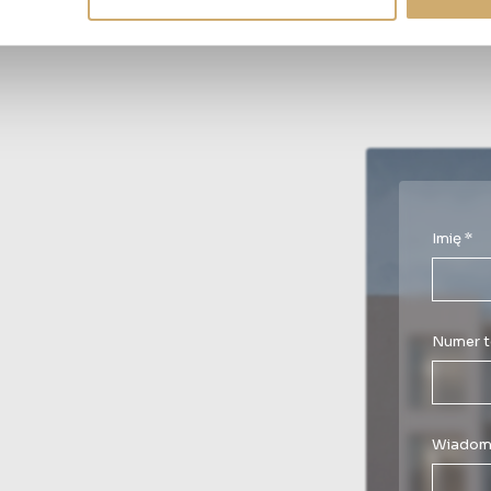
Imię *
Numer t
Wiadom