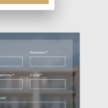
Nazwisko *
elefonu *
E-mail *
ość