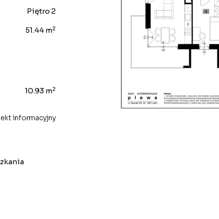
Piętro 2
2
51.44 m
2
10.93 m
ekt informacyjny
szkania