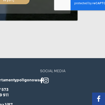
SOCIAL MEDIA
rtamentypoligonowa.pl
7 573
9 911
a 1/87,