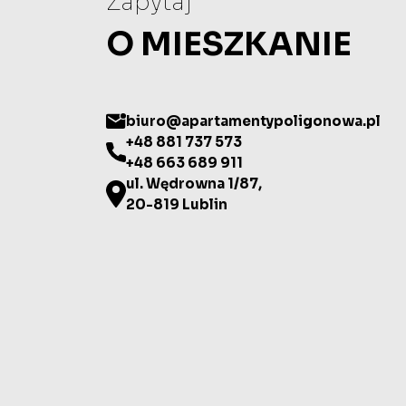
Zapytaj
O MIESZKANIE
biuro@apartamentypoligonowa.pl
+48 881 737 573
+48 663 689 911
ul. Wędrowna 1/87,
20-819 Lublin