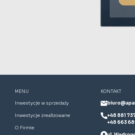
MENU
KONTAKT
Inwestycje w sprzedaży
biuro@apa
Inwestycje zrealizowane
+48 881 73
+48 663 68
O Firmie
ul. Wędrown