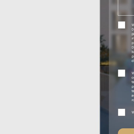
W
D
p
m
p
D
k
p
d
W
o
t
p
t
a
r
W