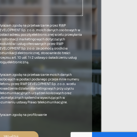
yrażam zgodę na przetwarzanie przez RWP
EVELOPMENT Sp. z o.o. moich danych osobowych w
ostaci adresu poczty elektronicznej w celu przesyłania
i informacji marketingowych dotyczących
roduktów i usług oferowanych przez RWP
EVELOPMENT Sp. z o.o. za pomocą środków
omunikacji elektronicznej, stosownie do treści
rzepisu art. 10 ust. 1 i 2 ustawy o świadczeniu usług
rogą elektroniczną.
yrażam zgodę na przetwarzanie moich danych
sobowych w postaci podanego przeze mnie numeru
elefonu przez RWP DEVELOPMENT Sp. z o.o. w celu
rowadzenia działań marketingowych przy użyciu
elekomunikacyjnych urządzeń końcowych oraz
utomatycznych systemów wywołujących w
ozumieniu ustawy Prawo telekomunikacyjne.
yrażam zgodę na profilowanie
Wyślij