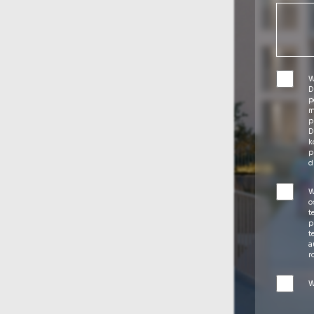
W
D
p
m
p
D
k
p
d
W
o
t
p
t
a
r
W