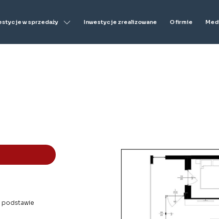
estycje w sprzedaży
Inwestycje zrealizowane
O firmie
Medi
na podstawie