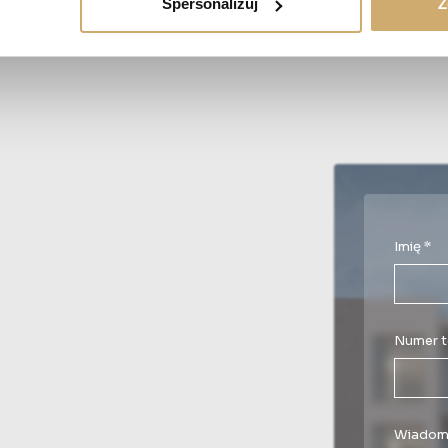
Spersonalizuj
Z
Imię *
Numer t
Wiadom