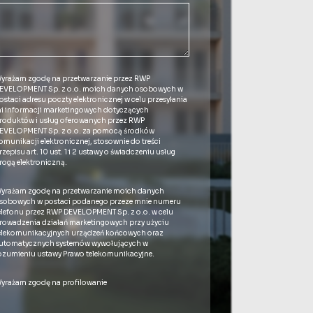
yrażam zgodę na przetwarzanie przez RWP
EVELOPMENT Sp. z o.o. moich danych osobowych w
ostaci adresu poczty elektronicznej w celu przesyłania
i informacji marketingowych dotyczących
roduktów i usług oferowanych przez RWP
EVELOPMENT Sp. z o.o. za pomocą środków
omunikacji elektronicznej, stosownie do treści
rzepisu art. 10 ust. 1 i 2 ustawy o świadczeniu usług
rogą elektroniczną.
yrażam zgodę na przetwarzanie moich danych
sobowych w postaci podanego przeze mnie numeru
elefonu przez RWP DEVELOPMENT Sp. z o.o. w celu
rowadzenia działań marketingowych przy użyciu
elekomunikacyjnych urządzeń końcowych oraz
utomatycznych systemów wywołujących w
ozumieniu ustawy Prawo telekomunikacyjne.
yrażam zgodę na profilowanie