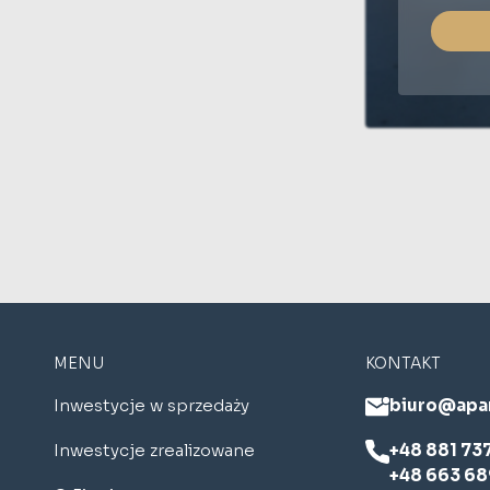
MENU
KONTAKT
Inwestycje w sprzedaży
biuro@apa
Inwestycje zrealizowane
+48 881 73
+48 663 68