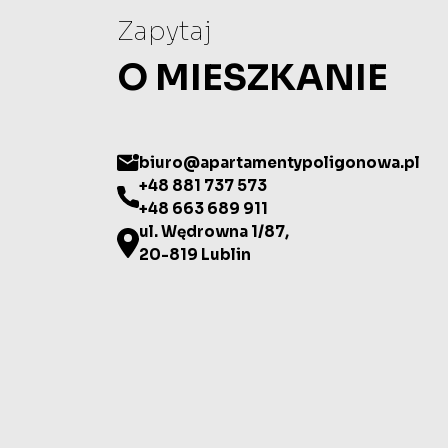
Zapytaj
O MIESZKANIE
biuro@apartamentypoligonowa.pl
+48 881 737 573
+48 663 689 911
ul. Wędrowna 1/87,
20-819 Lublin