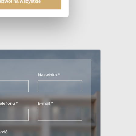
ezwól na wszystkie
Nazwisko *
elefonu *
E-mail *
ość