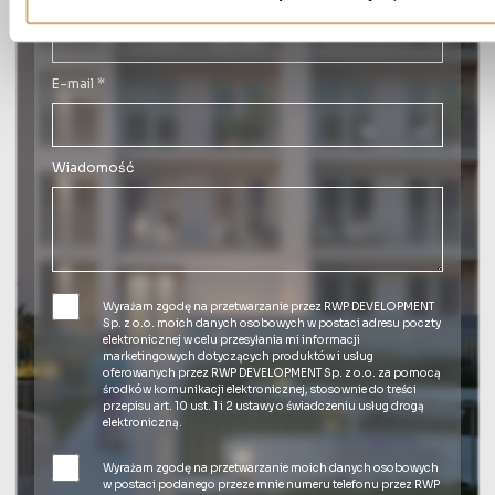
Numer telefonu *
E-mail *
Wiadomość
Wyrażam zgodę na przetwarzanie przez RWP DEVELOPMENT
Sp. z o.o. moich danych osobowych w postaci adresu poczty
elektronicznej w celu przesyłania mi informacji
marketingowych dotyczących produktów i usług
oferowanych przez RWP DEVELOPMENT Sp. z o.o. za pomocą
środków komunikacji elektronicznej, stosownie do treści
przepisu art. 10 ust. 1 i 2 ustawy o świadczeniu usług drogą
elektroniczną.
Wyrażam zgodę na przetwarzanie moich danych osobowych
w postaci podanego przeze mnie numeru telefonu przez RWP