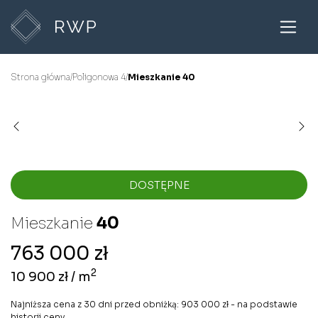
Strona główna
/
Poligonowa 4
/
Mieszkanie 40
DOSTĘPNE
Mieszkanie
40
763 000 zł
2
10 900 zł / m
Najniższa cena z 30 dni przed obniżką: 903 000 zł - na podstawie
historii ceny.