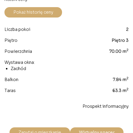
Pokaż historię ceny
Liczba pokoi
2
Piętro
Piętro 3
2
Powierzchnia
70.00 m
Wystawa okna:
Zachód
2
Balkon
7.84 m
2
Taras
63.3 m
Prospekt informacyjny
Zapytaj o mieszkanie
Wirtualny spacer