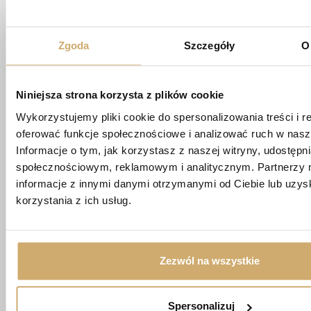
O MIESZKANIE
Zgoda
Szczegóły
O
biuro@apartamentypoligonowa.pl
Niniejsza strona korzysta z plików cookie
+48 881 737 573
+48 663 689 911
Wykorzystujemy pliki cookie do spersonalizowania treści i r
oferować funkcje społecznościowe i analizować ruch w nasze
ul. Wędrowna 1/87,
Informacje o tym, jak korzystasz z naszej witryny, udostęp
20-819 Lublin
społecznościowym, reklamowym i analitycznym. Partnerzy 
informacje z innymi danymi otrzymanymi od Ciebie lub uzy
korzystania z ich usług.
Imię *
Nazwisko *
Zezwól na wszystkie
Spersonalizuj