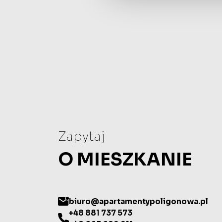
Zapytaj
O MIESZKANIE
biuro@apartamentypoligonowa.pl
+48 881 737 573