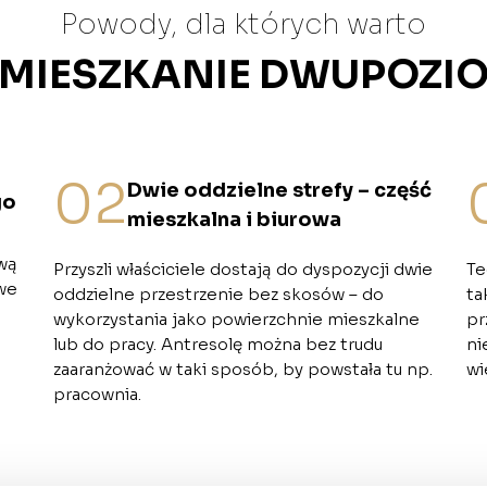
Powody, dla których warto
 MIESZKANIE DWUPOZ
02
Dwie oddzielne strefy – część
go
mieszkalna i biurowa
ywą
Przyszli właściciele dostają do dyspozycji dwie
Te
we
oddzielne przestrzenie bez skosów – do
ta
wykorzystania jako powierzchnie mieszkalne
pr
lub do pracy. Antresolę można bez trudu
ni
zaaranżować w taki sposób, by powstała tu np.
wi
pracownia.