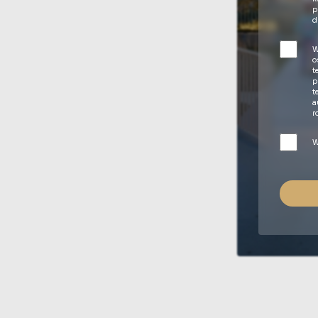
p
d
W
o
t
p
t
a
r
W