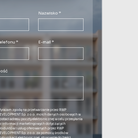
Nazwisko *
elefonu *
E-mail *
ość
yrażam zgodę na przetwarzanie przez RWP
EVELOPMENT Sp. z o.o. moich danych osobowych w
ostaci adresu poczty elektronicznej w celu przesyłania
i informacji marketingowych dotyczących
roduktów i usług oferowanych przez RWP
EVELOPMENT Sp. z o.o. za pomocą środków
omunikacji elektronicznej, stosownie do treści