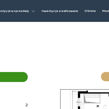
estycje w sprzedaży
Inwestycje zrealizowane
O firmie
Medi
2