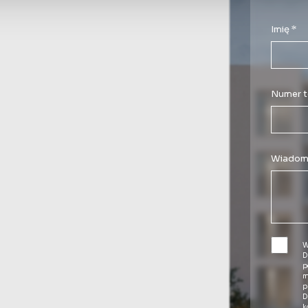
Imię *
Numer t
Wiadom
W
D
p
m
p
D
k