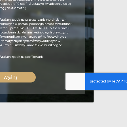
rzepisu art. 10 ust. 1 i 2 ustawy o świadczeniu usług
rogą elektroniczną.
yrażam zgodę na przetwarzanie moich danych
sobowych w postaci podanego przeze mnie numeru
elefonu przez RWP DEVELOPMENT Sp. z o.o. w celu
rowadzenia działań marketingowych przy użyciu
elekomunikacyjnych urządzeń końcowych oraz
utomatycznych systemów wywołujących w
ozumieniu ustawy Prawo telekomunikacyjne.
yrażam zgodę na profilowanie
Wyślij