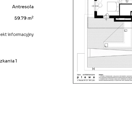
Antresola
2
59.79 m
ekt informacyjny
zkania 1