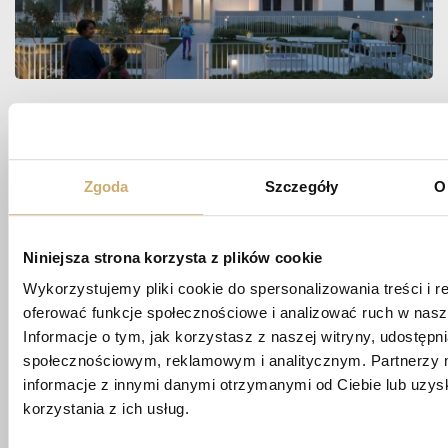
Zapytaj
O MIESZKANIE
Zgoda
Szczegóły
O
Niniejsza strona korzysta z plików cookie
biuro@apartamentypoligonowa.pl
Wykorzystujemy pliki cookie do spersonalizowania treści i r
oferować funkcje społecznościowe i analizować ruch w nasze
+48 881 737 573
Informacje o tym, jak korzystasz z naszej witryny, udostęp
+48 663 689 911
społecznościowym, reklamowym i analitycznym. Partnerzy 
informacje z innymi danymi otrzymanymi od Ciebie lub uzy
ul. Wędrowna 1/87,
korzystania z ich usług.
20-819 Lublin