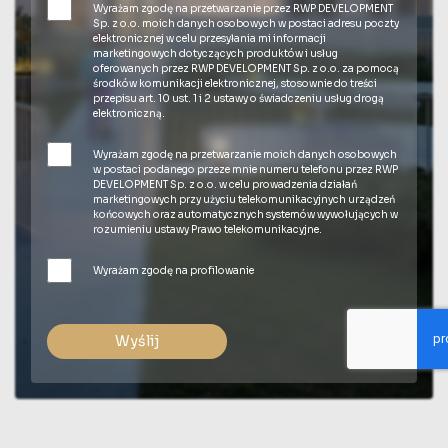
Wyrażam zgodę na przetwarzanie przez RWP DEVELOPMENT
Sp. z o.o. moich danych osobowych w postaci adresu poczty
elektronicznej w celu przesyłania mi informacji
marketingowych dotyczących produktów i usług
oferowanych przez RWP DEVELOPMENT Sp. z o.o. za pomocą
środków komunikacji elektronicznej, stosownie do treści
przepisu art. 10 ust. 1 i 2 ustawy o świadczeniu usług drogą
elektroniczną.
Wyrażam zgodę na przetwarzanie moich danych osobowych
w postaci podanego przeze mnie numeru telefonu przez RWP
DEVELOPMENT Sp. z o.o. w celu prowadzenia działań
marketingowych przy użyciu telekomunikacyjnych urządzeń
końcowych oraz automatycznych systemów wywołujących w
rozumieniu ustawy Prawo telekomunikacyjne.
Wyrażam zgodę na profilowanie
Wyślij