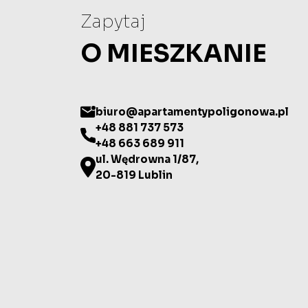
Zapytaj
O MIESZKANIE
biuro@apartamentypoligonowa.pl
+48 881 737 573
+48 663 689 911
ul. Wędrowna 1/87,
20-819 Lublin