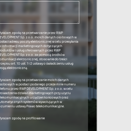
yrażam zgodę na przetwarzanie przez RWP
EVELOPMENT Sp. z o.o. moich danych osobowych w
ostaci adresu poczty elektronicznej w celu przesyłania
i informacji marketingowych dotyczących
roduktów i usług oferowanych przez RWP
EVELOPMENT Sp. z o.o. za pomocą środków
omunikacji elektronicznej, stosownie do treści
rzepisu art. 10 ust. 1 i 2 ustawy o świadczeniu usług
rogą elektroniczną.
yrażam zgodę na przetwarzanie moich danych
sobowych w postaci podanego przeze mnie numeru
elefonu przez RWP DEVELOPMENT Sp. z o.o. w celu
rowadzenia działań marketingowych przy użyciu
elekomunikacyjnych urządzeń końcowych oraz
utomatycznych systemów wywołujących w
ozumieniu ustawy Prawo telekomunikacyjne.
yrażam zgodę na profilowanie