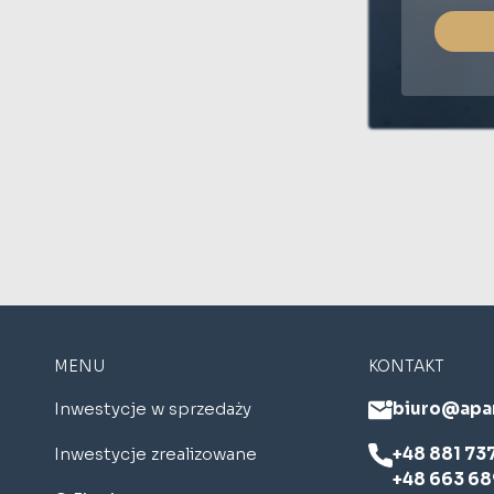
MENU
KONTAKT
Inwestycje w sprzedaży
biuro@apa
Inwestycje zrealizowane
+48 881 73
+48 663 68