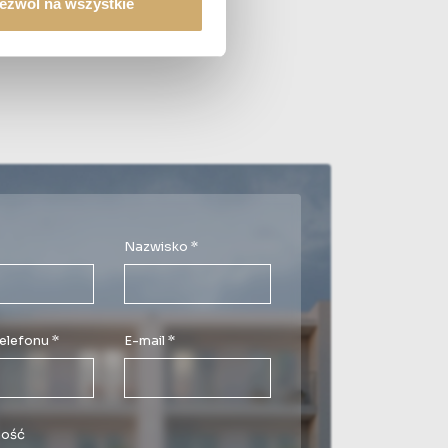
ezwól na wszystkie
Nazwisko *
elefonu *
E-mail *
ość