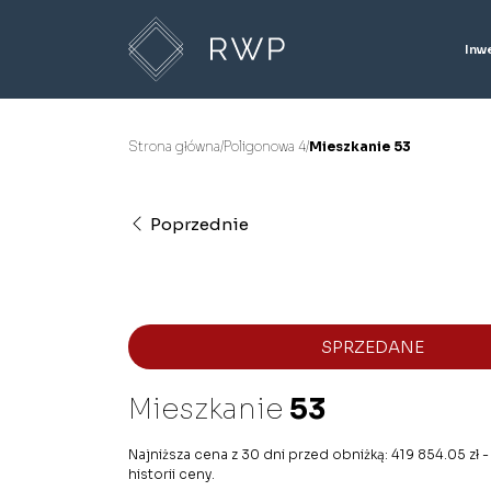
Inw
Strona główna
/
Poligonowa 4
/
Mieszkanie 53
Poprzednie
SPRZEDANE
Mieszkanie
53
Najniższa cena z 30 dni przed obniżką: 419 854.05 zł 
historii ceny.