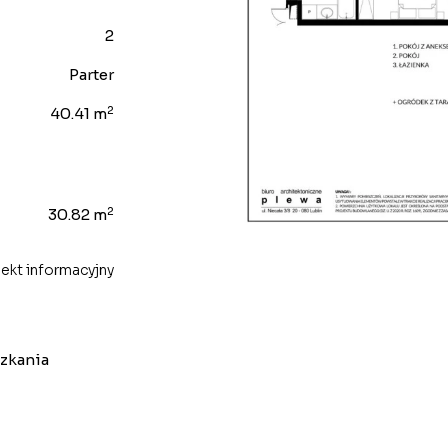
2
Parter
2
40.41 m
2
30.82 m
ekt informacyjny
szkania