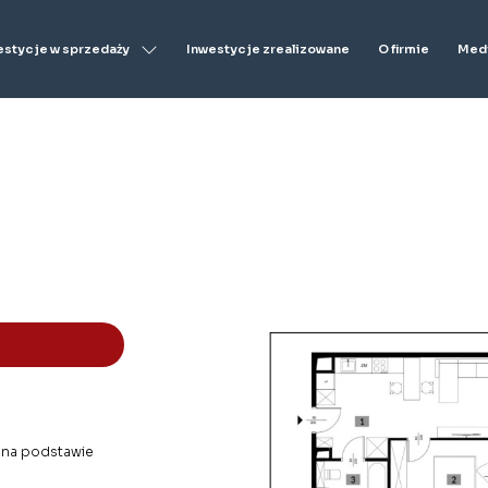
estycje w sprzedaży
Inwestycje zrealizowane
O firmie
Medi
- na podstawie