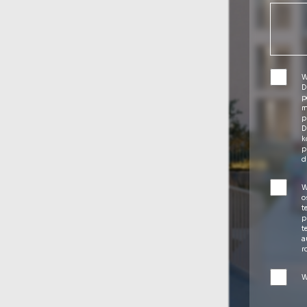
W
D
p
m
p
D
k
p
d
W
o
t
p
t
a
r
W