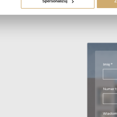
Spersonalizuj
Z
Imię *
Numer t
Wiadom