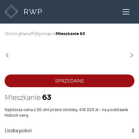
Strona główna
/
Poligonowa 4
/
Mieszkanie 63
SPRZEDANE
Mieszkanie
63
Najniższa cena z 30 dni przed obniżką: 418 320 zł - na podstawie
historii ceny.
Liczba pokoi
2