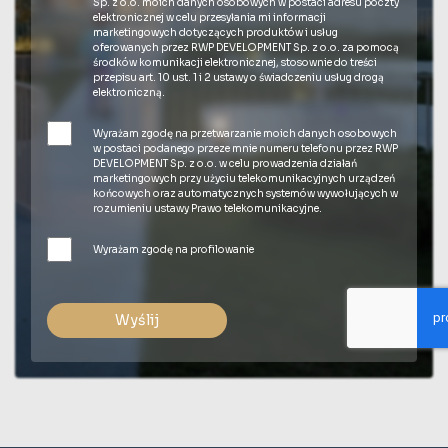
Sp. z o.o. moich danych osobowych w postaci adresu poczty
elektronicznej w celu przesyłania mi informacji
marketingowych dotyczących produktów i usług
oferowanych przez RWP DEVELOPMENT Sp. z o.o. za pomocą
środków komunikacji elektronicznej, stosownie do treści
przepisu art. 10 ust. 1 i 2 ustawy o świadczeniu usług drogą
elektroniczną.
Wyrażam zgodę na przetwarzanie moich danych osobowych
w postaci podanego przeze mnie numeru telefonu przez RWP
DEVELOPMENT Sp. z o.o. w celu prowadzenia działań
marketingowych przy użyciu telekomunikacyjnych urządzeń
końcowych oraz automatycznych systemów wywołujących w
rozumieniu ustawy Prawo telekomunikacyjne.
Wyrażam zgodę na profilowanie
Wyślij