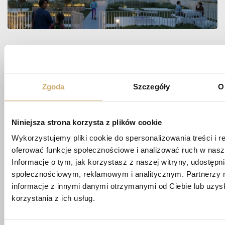
Zapytaj
O MIESZKANIE
Zgoda
Szczegóły
O
Niniejsza strona korzysta z plików cookie
biuro@apartamentypoligonowa.pl
Wykorzystujemy pliki cookie do spersonalizowania treści i r
+48 881 737 573
oferować funkcje społecznościowe i analizować ruch w nasze
+48 663 689 911
Informacje o tym, jak korzystasz z naszej witryny, udostęp
społecznościowym, reklamowym i analitycznym. Partnerzy 
ul. Wędrowna 1/87,
informacje z innymi danymi otrzymanymi od Ciebie lub uzy
20-819 Lublin
korzystania z ich usług.