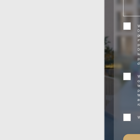
W
D
p
m
p
D
k
p
d
W
o
t
p
t
a
r
W