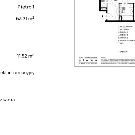
Piętro 1
2
63.21 m
2
11.52 m
ekt informacyjny
szkania