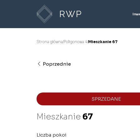
Inw
Strona główna
/
Poligonowa 4
/
Mieszkanie 67
Poprzednie
SPRZEDANE
Mieszkanie
67
Liczba pokoi