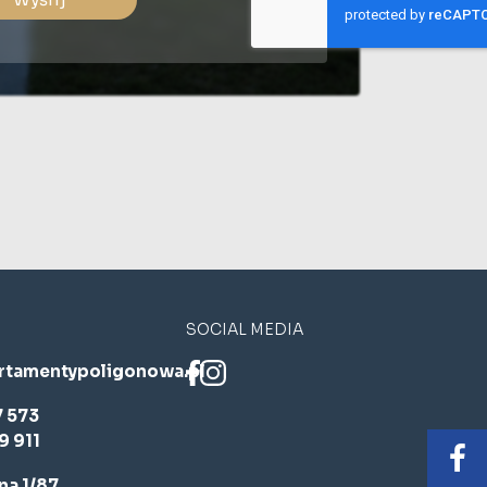
SOCIAL MEDIA
rtamentypoligonowa.pl
7 573
9 911
a 1/87,