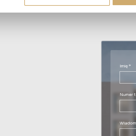
Imię *
Numer t
Wiadom