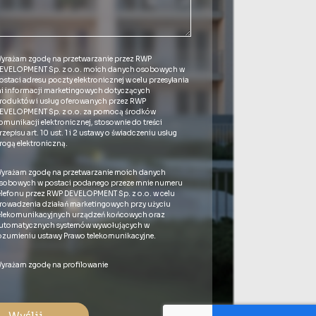
yrażam zgodę na przetwarzanie przez RWP
EVELOPMENT Sp. z o.o. moich danych osobowych w
ostaci adresu poczty elektronicznej w celu przesyłania
i informacji marketingowych dotyczących
roduktów i usług oferowanych przez RWP
EVELOPMENT Sp. z o.o. za pomocą środków
omunikacji elektronicznej, stosownie do treści
rzepisu art. 10 ust. 1 i 2 ustawy o świadczeniu usług
rogą elektroniczną.
yrażam zgodę na przetwarzanie moich danych
sobowych w postaci podanego przeze mnie numeru
elefonu przez RWP DEVELOPMENT Sp. z o.o. w celu
rowadzenia działań marketingowych przy użyciu
elekomunikacyjnych urządzeń końcowych oraz
utomatycznych systemów wywołujących w
ozumieniu ustawy Prawo telekomunikacyjne.
yrażam zgodę na profilowanie
Wyślij