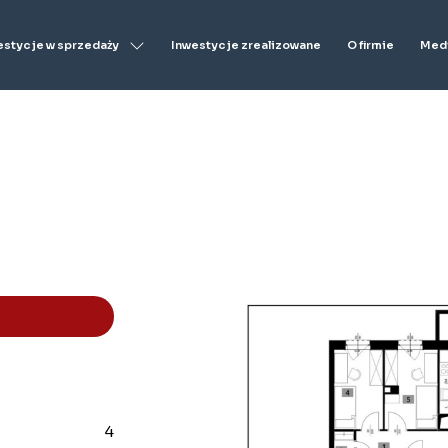
estycje w sprzedaży
Inwestycje zrealizowane
O firmie
Medi
4