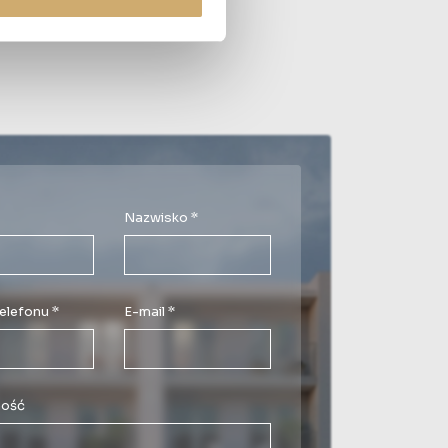
Nazwisko *
elefonu *
E-mail *
ość