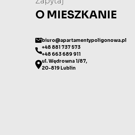
Zapytaj
O MIESZKANIE
biuro@apartamentypoligonowa.pl
+48 881 737 573
+48 663 689 911
ul. Wędrowna 1/87,
20-819 Lublin