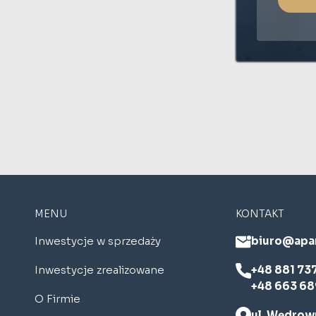
MENU
KONTAKT
Inwestycje w sprzedaży
biuro@apa
Inwestycje zrealizowane
+48 881 73
+48 663 68
O Firmie
ul. Wędrown