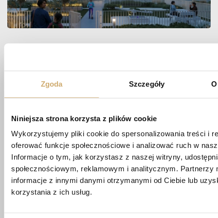
Zapytaj
O MIESZKANIE
Zgoda
Szczegóły
O
Niniejsza strona korzysta z plików cookie
biuro@apartamentypoligonowa.pl
Wykorzystujemy pliki cookie do spersonalizowania treści i r
+48 881 737 573
oferować funkcje społecznościowe i analizować ruch w nasze
+48 663 689 911
Informacje o tym, jak korzystasz z naszej witryny, udostęp
społecznościowym, reklamowym i analitycznym. Partnerzy 
ul. Wędrowna 1/87,
informacje z innymi danymi otrzymanymi od Ciebie lub uzy
20-819 Lublin
korzystania z ich usług.