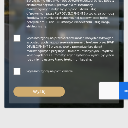
Sp. z o.o. moich danych osobowych w postaci adresu poczty
elektronicznej w celu przesyłania mi informacji
marketingowych dotyczących produktów i usług
oferowanych przez RWP DEVELOPMENT Sp. z o.o. za pomocą
środków komunikacji elektronicznej, stosownie do treści
przepisu art. 10 ust. 1 i 2 ustawy o świadczeniu usług drogą
elektroniczną.
Wyrażam zgodę na przetwarzanie moich danych osobowych
w postaci podanego przeze mnie numeru telefonu przez RWP
DEVELOPMENT Sp. z o.o. w celu prowadzenia działań
marketingowych przy użyciu telekomunikacyjnych urządzeń
końcowych oraz automatycznych systemów wywołujących w
rozumieniu ustawy Prawo telekomunikacyjne.
Wyrażam zgodę na profilowanie
Wyślij