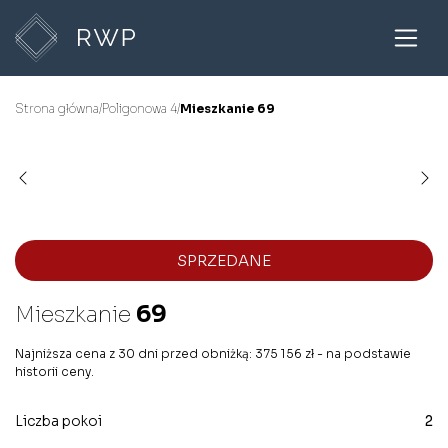
Strona główna
/
Poligonowa 4
/
Mieszkanie 69
SPRZEDANE
Mieszkanie
69
Najniższa cena z 30 dni przed obniżką: 375 156 zł - na podstawie
historii ceny.
Liczba pokoi
2