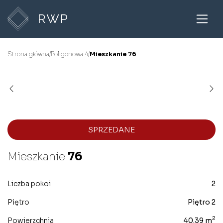
Strona główna
/
Poligonowa 4
/
Mieszkanie 76
SPRZEDANE
Mieszkanie
76
Liczba pokoi
2
Piętro
Piętro 2
2
Powierzchnia
40.39 m