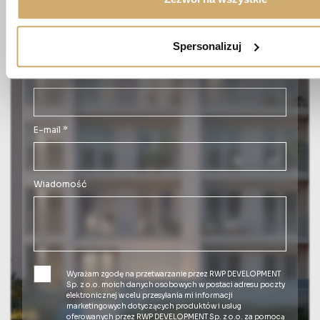
Nazwisko *
Spersonalizuj
Numer telefonu *
E-mail *
Wiadomość
Wyrażam zgodę na przetwarzanie przez RWP DEVELOPMENT
Sp. z o.o. moich danych osobowych w postaci adresu poczty
elektronicznej w celu przesyłania mi informacji
marketingowych dotyczących produktów i usług
oferowanych przez RWP DEVELOPMENT Sp. z o.o. za pomocą