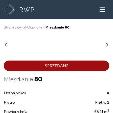
Strona główna
/
Poligonowa 4
/
Mieszkanie 80
SPRZEDANE
Mieszkanie
80
Liczba pokoi
4
Piętro
Piętro 2
2
Powierzchnia
63.21 m