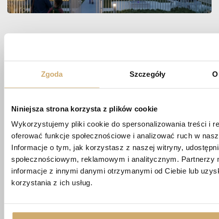
Zapytaj
O MIESZKANIE
Zgoda
Szczegóły
O
Niniejsza strona korzysta z plików cookie
biuro@apartamentypoligonowa.pl
Wykorzystujemy pliki cookie do spersonalizowania treści i r
+48 881 737 573
oferować funkcje społecznościowe i analizować ruch w nasze
+48 663 689 911
Informacje o tym, jak korzystasz z naszej witryny, udostęp
społecznościowym, reklamowym i analitycznym. Partnerzy 
ul. Wędrowna 1/87,
informacje z innymi danymi otrzymanymi od Ciebie lub uzy
20-819 Lublin
korzystania z ich usług.
Imię *