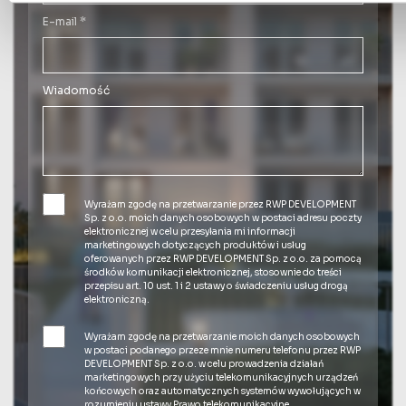
E-mail *
Wiadomość
Wyrażam zgodę na przetwarzanie przez RWP DEVELOPMENT
Sp. z o.o. moich danych osobowych w postaci adresu poczty
elektronicznej w celu przesyłania mi informacji
marketingowych dotyczących produktów i usług
oferowanych przez RWP DEVELOPMENT Sp. z o.o. za pomocą
środków komunikacji elektronicznej, stosownie do treści
przepisu art. 10 ust. 1 i 2 ustawy o świadczeniu usług drogą
elektroniczną.
Wyrażam zgodę na przetwarzanie moich danych osobowych
w postaci podanego przeze mnie numeru telefonu przez RWP
DEVELOPMENT Sp. z o.o. w celu prowadzenia działań
marketingowych przy użyciu telekomunikacyjnych urządzeń
końcowych oraz automatycznych systemów wywołujących w
rozumieniu ustawy Prawo telekomunikacyjne.