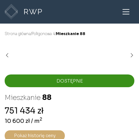
Strona główna
/
Poligonowa 4
/
Mieszkanie 88
DOSTĘPNE
Mieszkanie
88
751 434 zł
2
10 600 zł / m
Pokaż historię ceny