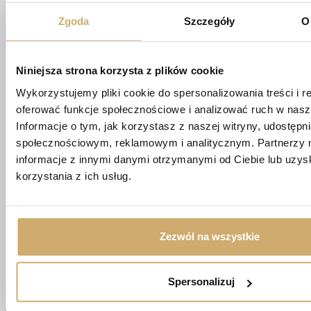
Zgoda
Szczegóły
O
biuro@apartamentypoligonowa.pl
+48 881 737 573
Niniejsza strona korzysta z plików cookie
+48 663 689 911
Wykorzystujemy pliki cookie do spersonalizowania treści i r
oferować funkcje społecznościowe i analizować ruch w nasze
ul. Wędrowna 1/87,
Informacje o tym, jak korzystasz z naszej witryny, udostęp
20-819 Lublin
społecznościowym, reklamowym i analitycznym. Partnerzy 
informacje z innymi danymi otrzymanymi od Ciebie lub uzy
Imię *
korzystania z ich usług.
Nazwisko *
Zezwól na wszystkie
Numer telefonu *
Spersonalizuj