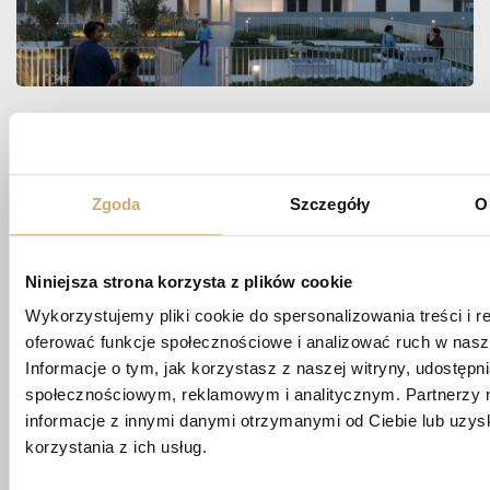
Zapytaj
O MIESZKANIE
Zgoda
Szczegóły
O
Niniejsza strona korzysta z plików cookie
biuro@apartamentypoligonowa.pl
Wykorzystujemy pliki cookie do spersonalizowania treści i r
oferować funkcje społecznościowe i analizować ruch w nasze
+48 881 737 573
Informacje o tym, jak korzystasz z naszej witryny, udostęp
+48 663 689 911
społecznościowym, reklamowym i analitycznym. Partnerzy 
informacje z innymi danymi otrzymanymi od Ciebie lub uzy
ul. Wędrowna 1/87,
korzystania z ich usług.
20-819 Lublin