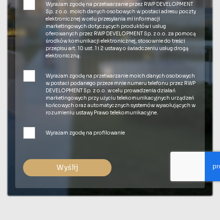
Wyrażam zgodę na przetwarzanie przez RWP DEVELOPMENT
Sp. z o.o. moich danych osobowych w postaci adresu poczty
elektronicznej w celu przesyłania mi informacji
marketingowych dotyczących produktów i usług
oferowanych przez RWP DEVELOPMENT Sp. z o.o. za pomocą
środków komunikacji elektronicznej, stosownie do treści
przepisu art. 10 ust. 1 i 2 ustawy o świadczeniu usług drogą
elektroniczną.
Wyrażam zgodę na przetwarzanie moich danych osobowych
w postaci podanego przeze mnie numeru telefonu przez RWP
DEVELOPMENT Sp. z o.o. w celu prowadzenia działań
marketingowych przy użyciu telekomunikacyjnych urządzeń
końcowych oraz automatycznych systemów wywołujących w
rozumieniu ustawy Prawo telekomunikacyjne.
Wyrażam zgodę na profilowanie
Wyślij