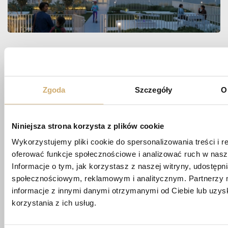
Zapytaj
O MIESZKANIE
Zgoda
Szczegóły
O
Niniejsza strona korzysta z plików cookie
biuro@apartamentypoligonowa.pl
Wykorzystujemy pliki cookie do spersonalizowania treści i r
oferować funkcje społecznościowe i analizować ruch w nasze
+48 881 737 573
+48 663 689 911
Informacje o tym, jak korzystasz z naszej witryny, udostęp
społecznościowym, reklamowym i analitycznym. Partnerzy 
informacje z innymi danymi otrzymanymi od Ciebie lub uzy
ul. Wędrowna 1/87,
20-819 Lublin
korzystania z ich usług.