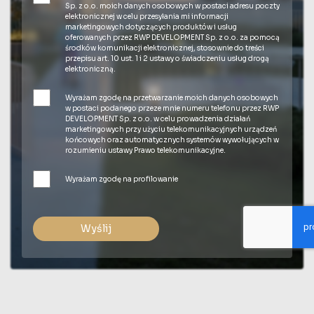
Sp. z o.o. moich danych osobowych w postaci adresu poczty
elektronicznej w celu przesyłania mi informacji
marketingowych dotyczących produktów i usług
oferowanych przez RWP DEVELOPMENT Sp. z o.o. za pomocą
środków komunikacji elektronicznej, stosownie do treści
przepisu art. 10 ust. 1 i 2 ustawy o świadczeniu usług drogą
elektroniczną.
Wyrażam zgodę na przetwarzanie moich danych osobowych
w postaci podanego przeze mnie numeru telefonu przez RWP
DEVELOPMENT Sp. z o.o. w celu prowadzenia działań
marketingowych przy użyciu telekomunikacyjnych urządzeń
końcowych oraz automatycznych systemów wywołujących w
rozumieniu ustawy Prawo telekomunikacyjne.
Wyrażam zgodę na profilowanie
Wyślij