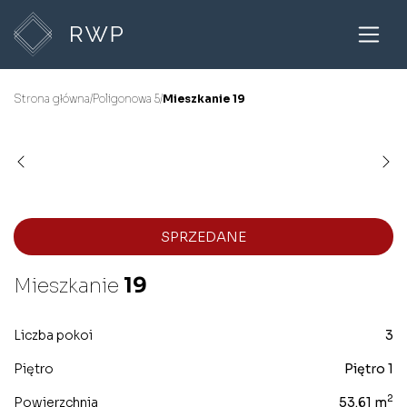
Strona główna
/
Poligonowa 5
/
Mieszkanie 19
SPRZEDANE
Mieszkanie
19
Liczba pokoi
3
Piętro
Piętro 1
2
Powierzchnia
53.61 m