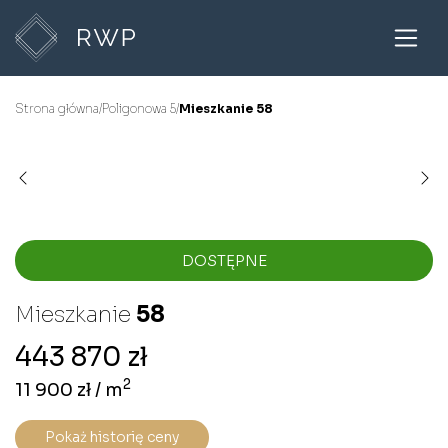
Strona główna
/
Poligonowa 5
/
Mieszkanie 58
DOSTĘPNE
Mieszkanie
58
443 870 zł
2
11 900 zł / m
Pokaż historię ceny