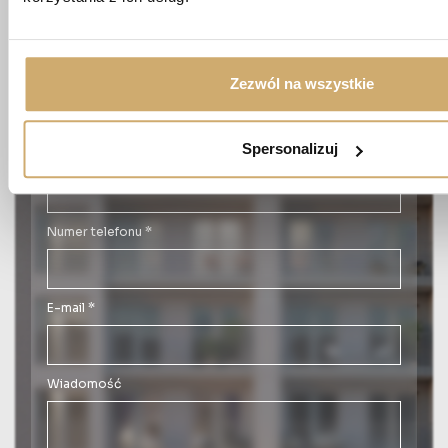
20-819 Lublin
Imię *
Zezwól na wszystkie
Spersonalizuj
Nazwisko *
Numer telefonu *
E-mail *
Wiadomość