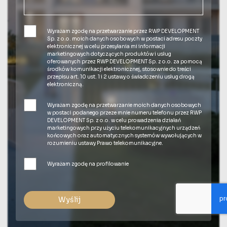
Wyrażam zgodę na przetwarzanie przez RWP DEVELOPMENT
Sp. z o.o. moich danych osobowych w postaci adresu poczty
elektronicznej w celu przesyłania mi informacji
marketingowych dotyczących produktów i usług
oferowanych przez RWP DEVELOPMENT Sp. z o.o. za pomocą
środków komunikacji elektronicznej, stosownie do treści
przepisu art. 10 ust. 1 i 2 ustawy o świadczeniu usług drogą
elektroniczną.
Wyrażam zgodę na przetwarzanie moich danych osobowych
w postaci podanego przeze mnie numeru telefonu przez RWP
DEVELOPMENT Sp. z o.o. w celu prowadzenia działań
marketingowych przy użyciu telekomunikacyjnych urządzeń
końcowych oraz automatycznych systemów wywołujących w
rozumieniu ustawy Prawo telekomunikacyjne.
Wyrażam zgodę na profilowanie
Wyślij