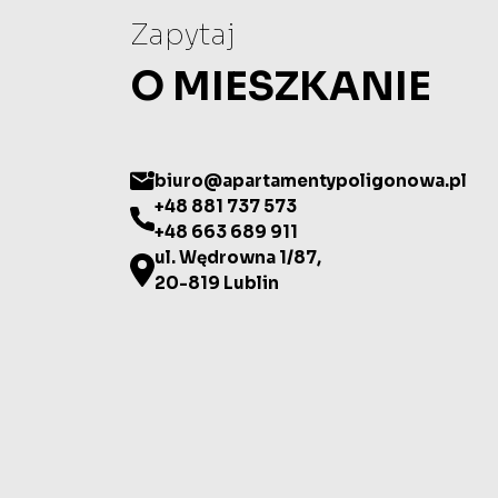
Zapytaj
O MIESZKANIE
biuro@apartamentypoligonowa.pl
+48 881 737 573
+48 663 689 911
ul. Wędrowna 1/87,
20-819 Lublin