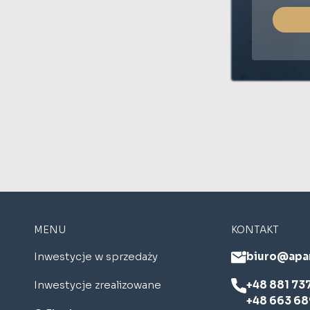
MENU
KONTAKT
Inwestycje w sprzedaży
biuro@apa
Inwestycje zrealizowane
+48 881 73
+48 663 68