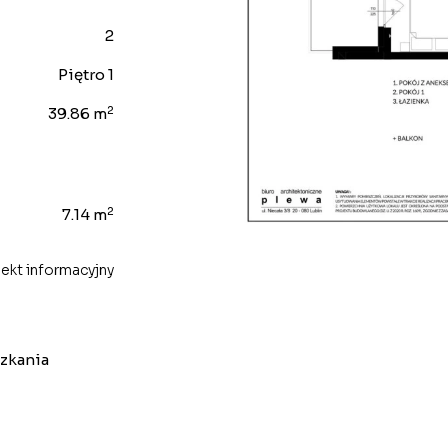
2
Piętro 1
2
39.86 m
2
7.14 m
ekt informacyjny
szkania