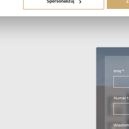
Spersonalizuj
Z
Imię *
Numer t
Wiadom