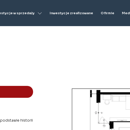
estycje w sprzedaży
Inwestycje zrealizowane
O firmie
Medi
 podstawie historii