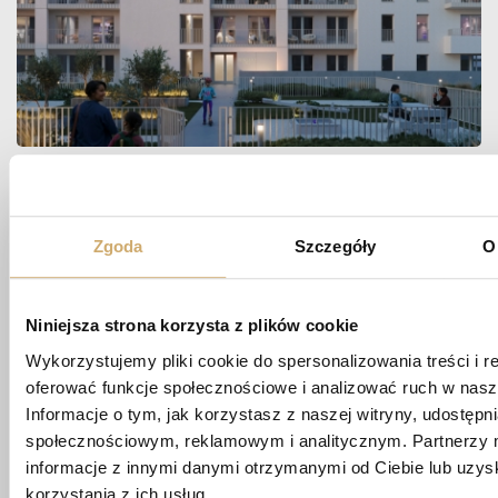
Zapytaj
Zgoda
Szczegóły
O
O MIESZKANIE
Niniejsza strona korzysta z plików cookie
Wykorzystujemy pliki cookie do spersonalizowania treści i r
biuro@apartamentypoligonowa.pl
oferować funkcje społecznościowe i analizować ruch w nasze
Informacje o tym, jak korzystasz z naszej witryny, udostęp
+48 881 737 573
+48 663 689 911
społecznościowym, reklamowym i analitycznym. Partnerzy 
informacje z innymi danymi otrzymanymi od Ciebie lub uzy
korzystania z ich usług.
ul. Wędrowna 1/87,