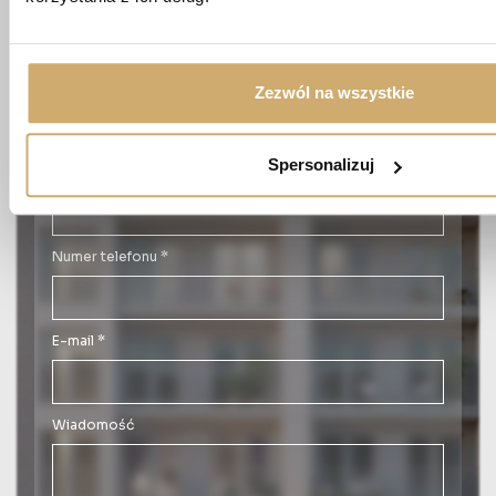
20-819 Lublin
Imię *
Zezwól na wszystkie
Spersonalizuj
Nazwisko *
Numer telefonu *
E-mail *
Wiadomość