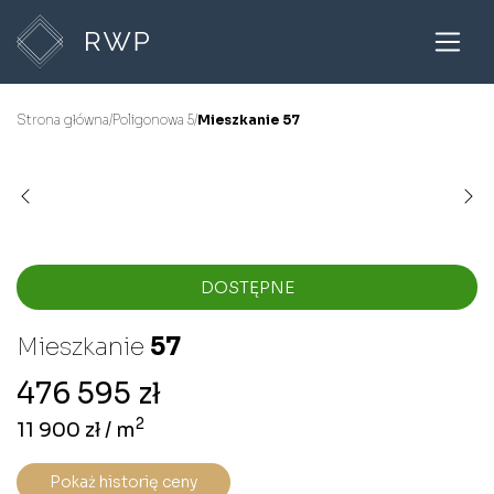
Strona główna
/
Poligonowa 5
/
Mieszkanie 57
DOSTĘPNE
Mieszkanie
57
476 595 zł
2
11 900 zł / m
Pokaż historię ceny