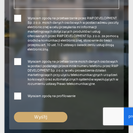
Wyrażam zgodę na przetwarzanie przez RWP DEVELOPMENT
Sp. z o.o. moich danych osobowych w postaci adresu poczty
elektronicznej w celu przesyłania mi informacji
marketingowych dotyczących produktów i usług
oferowanych przez RWP DEVELOPMENT Sp. z o.o. za pomocą
środków komunikacji elektronicznej, stosownie do treści
przepisu art. 10 ust. 1 i 2 ustawy o świadczeniu usług drogą
elektroniczną.
Wyrażam zgodę na przetwarzanie moich danych osobowych
w postaci podanego przeze mnie numeru telefonu przez RWP
DEVELOPMENT Sp. z o.o. w celu prowadzenia działań
marketingowych przy użyciu telekomunikacyjnych urządzeń
końcowych oraz automatycznych systemów wywołujących w
rozumieniu ustawy Prawo telekomunikacyjne.
Wyrażam zgodę na profilowanie
Wyślij