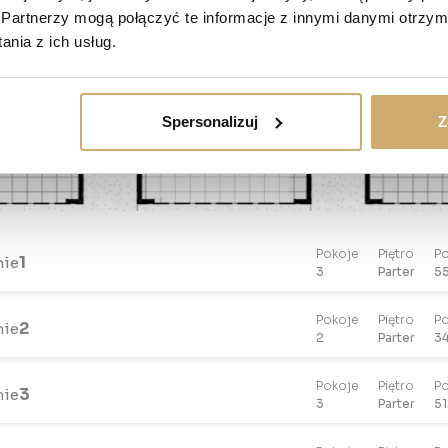
Partnerzy mogą połączyć te informacje z innymi danymi otrzym
nia z ich usług.
Spersonalizuj
Z
Pokoje
Piętro
Po
1
nie
3
Parter
55
Pokoje
Piętro
Po
2
nie
2
Parter
34
Pokoje
Piętro
Po
3
nie
3
Parter
51