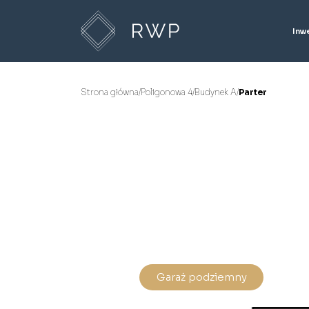
Inw
Strona główna
/
Poligonowa 4
/
Budynek A
/
Parter
Garaż podziemny