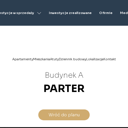
estycje w sprzedaży
Inwestycje zrealizowane
O firmie
Medi
Apartamenty
Mieszkania
Atuty
Dziennik budowy
Lokalizacja
Kontakt
Budynek A
PARTER
Wróć do planu