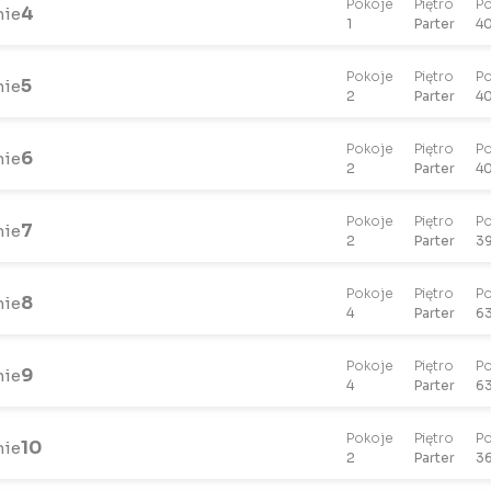
Pokoje
Piętro
Po
4
nie
1
Parter
40
Pokoje
Piętro
Po
5
nie
2
Parter
40
Pokoje
Piętro
Po
6
nie
2
Parter
40
Pokoje
Piętro
Po
7
nie
2
Parter
39
Pokoje
Piętro
Po
8
nie
4
Parter
63
Pokoje
Piętro
Po
9
nie
4
Parter
63
Pokoje
Piętro
Po
10
nie
2
Parter
36