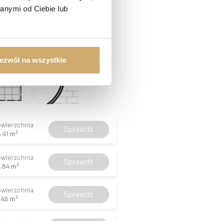
anymi od Ciebie lub
ezwól na wszystkie
wierzchnia
Sprawdź
2
.41 m
wierzchnia
Sprawdź
2
.84 m
wierzchnia
Sprawdź
2
.45 m